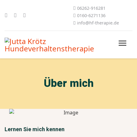
06262-916281
0160-6271136
info@hf-therapie.de
Über mich
Lernen Sie mich kennen