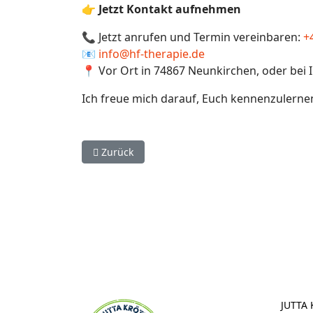
👉
Jetzt Kontakt aufnehmen
📞 Jetzt anrufen und Termin vereinbaren:
+
📧
info@hf-therapie.de
📍 Vor Ort in 74867 Neunkirchen, oder bei 
Ich freue mich darauf, Euch kennenzulerne
Vorheriger Beitrag: Impulskontrolle beim Hun
Zurück
JUTTA