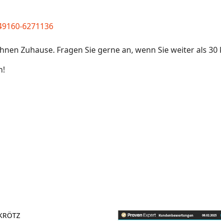
49160-6271136
Ihnen Zuhause. Fragen Sie gerne an, wenn Sie weiter als 3
n!
d – Warum Selbstbeherrschung trainierbar ist
 KRÖTZ