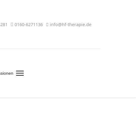
6281
0160-6271136
info@hf-therapie.de
ssionen