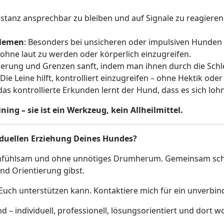
istanz ansprechbar zu bleiben und auf Signale zu reagieren
blemen
: Besonders bei unsicheren oder impulsiven Hunden k
 ohne laut zu werden oder körperlich einzugreifen.
tierung und Grenzen sanft, indem man ihnen durch die Schl
 Die Leine hilft, kontrolliert einzugreifen – ohne Hektik oder
das kontrollierte Erkunden lernt der Hund, dass es sich lo
ning – sie ist ein Werkzeug, kein Allheilmittel.
iduellen Erziehung Deines Hundes?
, einfühlsam und ohne unnötiges Drumherum. Gemeinsam sch
und Orientierung gibst.
uch unterstützen kann. Kontaktiere mich für ein unverbind
 – individuell, professionell, lösungsorientiert und dort w