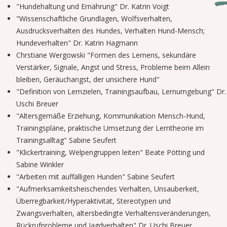
"Hundehaltung und Ernährung" Dr. Katrin Voigt
"Wissenschaftliche Grundlagen, Wolfsverhalten,
Ausdrucksverhalten des Hundes, Verhalten Hund-Mensch;
Hundeverhalten" Dr. Katrin Hagmann
Chrstiane Wergowski "Formen des Lernens, sekundäre
Verstärker, Signale, Angst und Stress, Probleme beim Allein
bleiben, Geräuchangst, der unsichere Hund"
"Definition von Lernzielen, Trainingsaufbau, Lernumgebung" Dr.
Uschi Breuer
"Altersgemäße Erziehung, Kommunikation Mensch-Hund,
Trainingspläne, praktische Umsetzung der Lerntheorie im
Trainingsalltag" Sabine Seufert
"Klickertraining, Welpengruppen leiten" Beate Pötting und
Sabine Winkler
"Arbeiten mit auffälligen Hunden" Sabine Seufert
"Aufmerksamkeitsheischendes Verhalten, Unsauberkeit,
Überregbarkeit/Hyperaktivität, Stereotypen und
Zwangsverhalten, altersbedingte Verhaltensveränderungen,
Rückrufprobleme und Jagdverhalten" Dr. Uschi Breuer