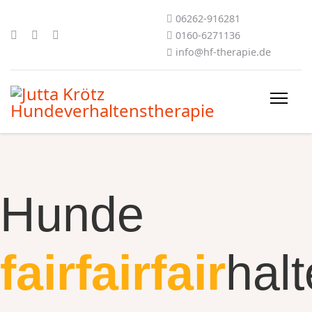
06262-916281
0160-6271136
info@hf-therapie.de
Hunde
fair
fair
fair
hal