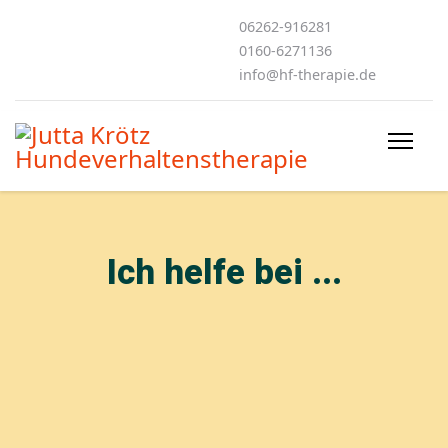
06262-916281
0160-6271136
info@hf-therapie.de
Ich helfe bei ...